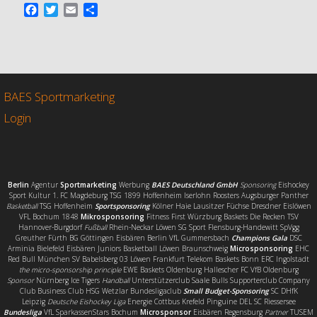
F
T
E
T
a
w
m
e
c
i
a
i
e
t
i
l
b
t
l
e
o
e
n
o
r
BAES Sportmarketing
k
Login
Berlin
Agentur
Sportmarketing
Werbung
BAES Deutschland GmbH
Sponsoring
Eishockey
Sport Kultur 1. FC Magdeburg TSG 1899 Hoffenheim Iserlohn Roosters Augsburger Panther
Basketball
TSG Hoffenheim
Sportsponsoring
Kölner Haie Lausitzer Füchse Dresdner Eislöwen
VFL Bochum 1848
Mikrosponsoring
Fitness First Würzburg Baskets Die Recken TSV
Hannover-Burgdorf
Fußball
Rhein-Neckar Löwen SG Sport Flensburg-Handewitt SpVgg
Greuther Fürth BG Göttingen Eisbären Berlin VfL Gummersbach
Champions Gala
DSC
Arminia Bielefeld Eisbären Juniors Basketball Löwen Braunschweig
Microsponsoring
EHC
Red Bull München SV Babelsberg 03 Löwen Frankfurt Telekom Baskets Bonn ERC Ingolstadt
the micro-sponsorship principle
EWE Baskets Oldenburg Hallescher FC VfB Oldenburg
Sponsor
Nürnberg Ice Tigers
Handball
Unterstützerclub Saale Bulls Supporterclub Company
Club Business Club HSG Wetzlar Bundesligaclub
Small Budget-Sponsoring
SC DHfK
Leipzig
Deutsche Eishockey Liga
Energie Cottbus Krefeld Pinguine DEL SC Riessersee
Bundesliga
VfL SparkassenStars Bochum
Microsponsor
Eisbären Regensburg
Partner
TUSEM