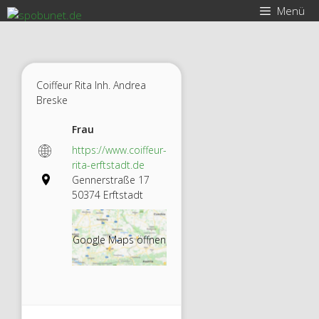
Zum
Menü
Inhalt
springen
Coiffeur Rita Inh. Andrea
Breske
Frau
https://www.coiffeur-
rita-erftstadt.de
Gennerstraße 17
50374 Erftstadt
Google Maps öffnen