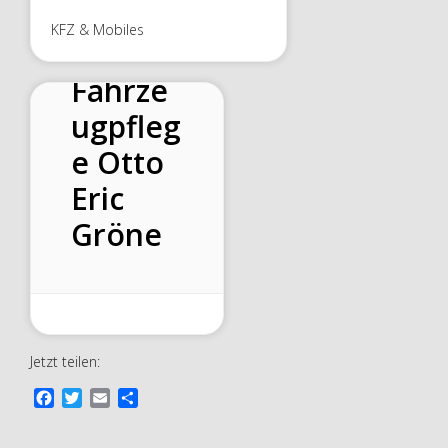
Cleanm
KFZ & Mobiles
ade
Fahrze
ugpfleg
e Otto
Eric
Gröne
Jetzt teilen:
F
T
E
T
a
w
m
e
c
i
a
i