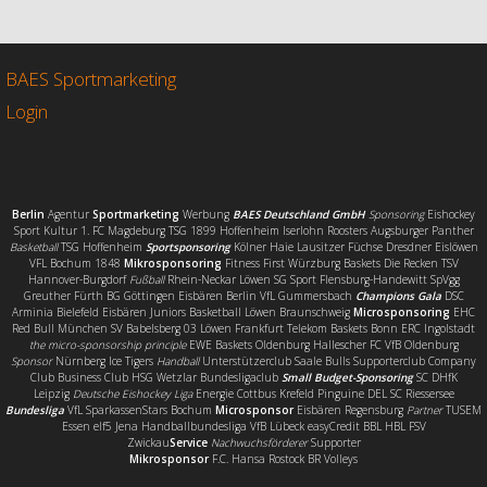
e
t
i
l
b
t
l
e
o
e
n
o
r
BAES Sportmarketing
k
Login
Berlin
Agentur
Sportmarketing
Werbung
BAES Deutschland GmbH
Sponsoring
Eishockey
Sport Kultur 1. FC Magdeburg TSG 1899 Hoffenheim Iserlohn Roosters Augsburger Panther
Basketball
TSG Hoffenheim
Sportsponsoring
Kölner Haie Lausitzer Füchse Dresdner Eislöwen
VFL Bochum 1848
Mikrosponsoring
Fitness First Würzburg Baskets Die Recken TSV
Hannover-Burgdorf
Fußball
Rhein-Neckar Löwen SG Sport Flensburg-Handewitt SpVgg
Greuther Fürth BG Göttingen Eisbären Berlin VfL Gummersbach
Champions Gala
DSC
Arminia Bielefeld Eisbären Juniors Basketball Löwen Braunschweig
Microsponsoring
EHC
Red Bull München SV Babelsberg 03 Löwen Frankfurt Telekom Baskets Bonn ERC Ingolstadt
the micro-sponsorship principle
EWE Baskets Oldenburg Hallescher FC VfB Oldenburg
Sponsor
Nürnberg Ice Tigers
Handball
Unterstützerclub Saale Bulls Supporterclub Company
Club Business Club HSG Wetzlar Bundesligaclub
Small Budget-Sponsoring
SC DHfK
Leipzig
Deutsche Eishockey Liga
Energie Cottbus Krefeld Pinguine DEL SC Riessersee
Bundesliga
VfL SparkassenStars Bochum
Microsponsor
Eisbären Regensburg
Partner
TUSEM
Essen elf5 Jena Handballbundesliga VfB Lübeck easyCredit BBL HBL FSV
Zwickau
Service
Nachwuchsförderer
Supporter
Mikrosponsor
F.C. Hansa Rostock BR Volleys