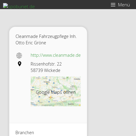
Zum
Menü
Inhalt
springen
Cleanmade Fahrzeugpflege Inh.
Otto Eric Gröne
http://www.cleanmade.de
Rissenhofstr. 22
58739 Wickede
Google Maps öffnen
Branchen