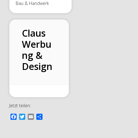
Bau & Handwerk
Claus
Werbu
ng &
Design
Jetzt teilen:
F
T
E
T
a
w
m
e
c
i
a
i
e
t
i
l