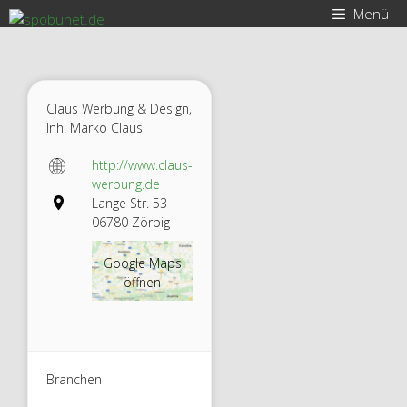
Zum
Menü
Inhalt
springen
Claus Werbung & Design,
Inh. Marko Claus
http://www.claus-
werbung.de
Lange Str. 53
06780 Zörbig
Google Maps
öffnen
Branchen