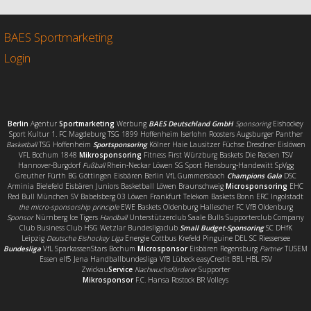
b
t
l
e
o
e
n
o
r
BAES Sportmarketing
k
Login
Berlin
Agentur
Sportmarketing
Werbung
BAES Deutschland GmbH
Sponsoring
Eishockey
Sport Kultur 1. FC Magdeburg TSG 1899 Hoffenheim Iserlohn Roosters Augsburger Panther
Basketball
TSG Hoffenheim
Sportsponsoring
Kölner Haie Lausitzer Füchse Dresdner Eislöwen
VFL Bochum 1848
Mikrosponsoring
Fitness First Würzburg Baskets Die Recken TSV
Hannover-Burgdorf
Fußball
Rhein-Neckar Löwen SG Sport Flensburg-Handewitt SpVgg
Greuther Fürth BG Göttingen Eisbären Berlin VfL Gummersbach
Champions Gala
DSC
Arminia Bielefeld Eisbären Juniors Basketball Löwen Braunschweig
Microsponsoring
EHC
Red Bull München SV Babelsberg 03 Löwen Frankfurt Telekom Baskets Bonn ERC Ingolstadt
the micro-sponsorship principle
EWE Baskets Oldenburg Hallescher FC VfB Oldenburg
Sponsor
Nürnberg Ice Tigers
Handball
Unterstützerclub Saale Bulls Supporterclub Company
Club Business Club HSG Wetzlar Bundesligaclub
Small Budget-Sponsoring
SC DHfK
Leipzig
Deutsche Eishockey Liga
Energie Cottbus Krefeld Pinguine DEL SC Riessersee
Bundesliga
VfL SparkassenStars Bochum
Microsponsor
Eisbären Regensburg
Partner
TUSEM
Essen elf5 Jena Handballbundesliga VfB Lübeck easyCredit BBL HBL FSV
Zwickau
Service
Nachwuchsförderer
Supporter
Mikrosponsor
F.C. Hansa Rostock BR Volleys