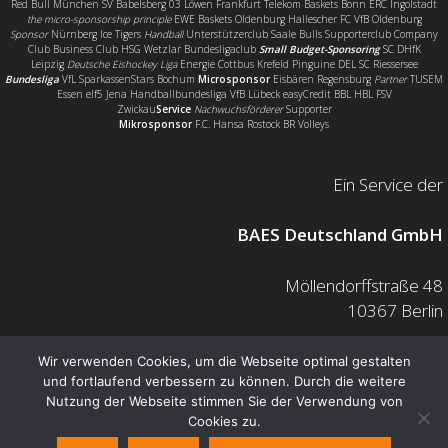
Red Bull München SV Babelsberg 03 Löwen Frankfurt Telekom Baskets Bonn ERC Ingolstadt
the micro-sponsorship principle
EWE Baskets Oldenburg Hallescher FC VfB Oldenburg
Sponsor
Nürnberg Ice Tigers
Handball
Unterstützerclub Saale Bulls Supporterclub Company
Club Business Club HSG Wetzlar Bundesligaclub
Small Budget-Sponsoring
SC DHfK
Leipzig
Deutsche Eishockey Liga
Energie Cottbus Krefeld Pinguine DEL SC Riessersee
Bundesliga
VfL SparkassenStars Bochum
Microsponsor
Eisbären Regensburg
Partner
TUSEM
Essen elf5 Jena Handballbundesliga VfB Lübeck easyCredit BBL HBL FSV
Zwickau
Service
Nachwuchsförderer
Supporter
Mikrosponsor
F.C. Hansa Rostock BR Volleys
Ein Service der
BAES Deutschland GmbH
Möllendorffstraße 48
10367 Berlin
Mail: info@baes.de
Wir verwenden Cookies, um die Webseite optimal gestalten
und fortlaufend verbessern zu können. Durch die weitere
Telefon: 030 200 7378 0
Nutzung der Webseite stimmen Sie der Verwendung von
Fax: 0800 880 1139 55
Cookies zu.