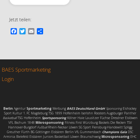
Jetzt teilen:
F
T
E
T
a
w
m
e
c
i
a
i
e
t
i
l
b
t
l
e
o
e
n
o
r
BAES Sportmarketing
k
Login
Berlin
Agentur
Sportmarketing
Werbung
BAES Deutschland GmbH
Sponsoring
Eishockey
Sport Kultur 1. FC Magdeburg TSG 1899 Hoffenheim Iserlohn Roosters Augsburger Panther
Basketball
TSG Hoffenheim
Sportsponsoring
Kölner Haie Lausitzer Füchse Dresdner Eislöwen
VFL Bochum 1848
Mikrosponsoring
Fitness First Würzburg Baskets Die Recken TSV
Hannover-Burgdorf
Fußball
Rhein-Neckar Löwen SG Sport Flensburg-Handewitt SpVgg
Greuther Fürth BG Göttingen Eisbären Berlin VfL Gummersbach
Champions Gala
DSC
Arminia Bielefeld Eisbären Juniors Basketball Löwen Braunschweig
Microsponsoring
EHC