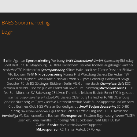
e
t
i
l
b
t
l
e
o
e
n
o
r
BAES Sportmarketing
k
Login
Berlin
Agentur
Sportmarketing
Werbung
BAES Deutschland GmbH
Sponsoring
Eishockey
Sport Kultur 1. FC Magdeburg TSG 1899 Hoffenheim Iserlohn Roosters Augsburger Panther
Basketball
TSG Hoffenheim
Sportsponsoring
Kölner Haie Lausitzer Füchse Dresdner Eislöwen
VFL Bochum 1848
Mikrosponsoring
Fitness First Würzburg Baskets Die Recken TSV
Hannover-Burgdorf
Fußball
Rhein-Neckar Löwen SG Sport Flensburg-Handewitt SpVgg
Greuther Fürth BG Göttingen Eisbären Berlin VfL Gummersbach
Champions Gala
DSC
Arminia Bielefeld Eisbären Juniors Basketball Löwen Braunschweig
Microsponsoring
EHC
Red Bull München SV Babelsberg 03 Löwen Frankfurt Telekom Baskets Bonn ERC Ingolstadt
the micro-sponsorship principle
EWE Baskets Oldenburg Hallescher FC VfB Oldenburg
Sponsor
Nürnberg Ice Tigers
Handball
Unterstützerclub Saale Bulls Supporterclub Company
Club Business Club HSG Wetzlar Bundesligaclub
Small Budget-Sponsoring
SC DHfK
Leipzig
Deutsche Eishockey Liga
Energie Cottbus Krefeld Pinguine DEL SC Riessersee
Bundesliga
VfL SparkassenStars Bochum
Microsponsor
Eisbären Regensburg
Partner
TUSEM
Essen elf5 Jena Handballbundesliga VfB Lübeck easyCredit BBL HBL FSV
Zwickau
Service
Nachwuchsförderer
Supporter
Mikrosponsor
F.C. Hansa Rostock BR Volleys