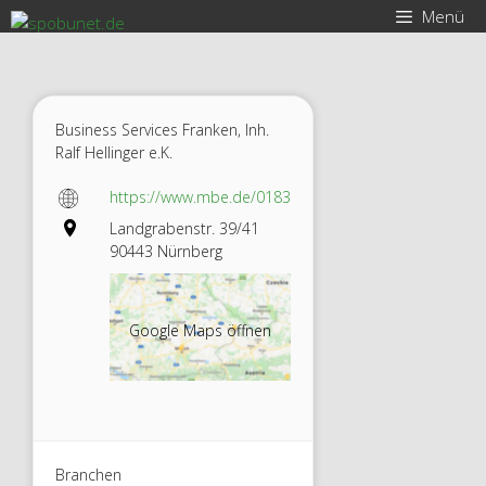
Zum
Menü
Inhalt
springen
Business Services Franken, Inh.
Ralf Hellinger e.K.
https://www.mbe.de/0183
Landgrabenstr. 39/41
90443 Nürnberg
Google Maps öffnen
Busines
s
Branchen