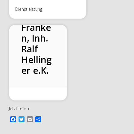
Service
Dienstleistung
s
Franke
n, Inh.
Ralf
Helling
er e.K.
Jetzt teilen:
F
T
E
T
a
w
m
e
c
i
a
i