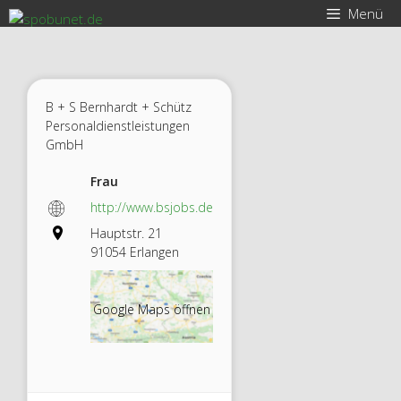
Zum
Menü
Inhalt
springen
B + S Bernhardt + Schütz
Personaldienstleistungen
GmbH
Frau
http://www.bsjobs.de
Hauptstr. 21
B + S
91054 Erlangen
Bernha
Google Maps öffnen
rdt +
Schütz
Person