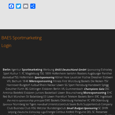
F
T
E
T
a
w
m
e
c
i
a
i
e
t
i
l
b
t
l
e
o
e
n
o
r
BAES Sportmarketing
k
Login
Berlin
Agentur
Sportmarketing
Werbung
BAES Deutschland GmbH
Sponsoring
Eishockey
Sport Kultur 1. FC Magdeburg TSG 1899 Hoffenheim Iserlohn Roosters Augsburger Panther
Basketball
TSG Hoffenheim
Sportsponsoring
Kölner Haie Lausitzer Füchse Dresdner Eislöwen
VFL Bochum 1848
Mikrosponsoring
Fitness First Würzburg Baskets Die Recken TSV
Hannover-Burgdorf
Fußball
Rhein-Neckar Löwen SG Sport Flensburg-Handewitt SpVgg
Greuther Fürth BG Göttingen Eisbären Berlin VfL Gummersbach
Champions Gala
DSC
Arminia Bielefeld Eisbären Juniors Basketball Löwen Braunschweig
Microsponsoring
EHC
Red Bull München SV Babelsberg 03 Löwen Frankfurt Telekom Baskets Bonn ERC Ingolstadt
the micro-sponsorship principle
EWE Baskets Oldenburg Hallescher FC VfB Oldenburg
Sponsor
Nürnberg Ice Tigers
Handball
Unterstützerclub Saale Bulls Supporterclub Company
Club Business Club HSG Wetzlar Bundesligaclub
Small Budget-Sponsoring
SC DHfK
Leipzig
Deutsche Eishockey Liga
Energie Cottbus Krefeld Pinguine DEL SC Riessersee