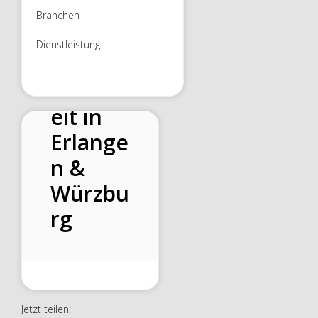
aldiens
Branchen
tleistun
Dienstleistung
gen –
Zeitarb
eit in
Erlange
n &
Würzbu
rg
Jetzt teilen: