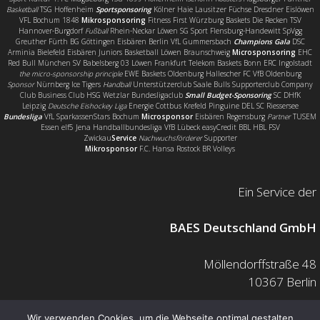
Basketball
TSG Hoffenheim
Sportsponsoring
Kölner Haie Lausitzer Füchse Dresdner Eislöwen
VFL Bochum 1848
Mikrosponsoring
Fitness First Würzburg Baskets Die Recken TSV
Hannover-Burgdorf
Fußball
Rhein-Neckar Löwen SG Sport Flensburg-Handewitt SpVgg
Greuther Fürth BG Göttingen Eisbären Berlin VfL Gummersbach
Champions Gala
DSC
Arminia Bielefeld Eisbären Juniors Basketball Löwen Braunschweig
Microsponsoring
EHC
Red Bull München SV Babelsberg 03 Löwen Frankfurt Telekom Baskets Bonn ERC Ingolstadt
the micro-sponsorship principle
EWE Baskets Oldenburg Hallescher FC VfB Oldenburg
Sponsor
Nürnberg Ice Tigers
Handball
Unterstützerclub Saale Bulls Supporterclub Company
Club Business Club HSG Wetzlar Bundesligaclub
Small Budget-Sponsoring
SC DHfK
Leipzig
Deutsche Eishockey Liga
Energie Cottbus Krefeld Pinguine DEL SC Riessersee
Bundesliga
VfL SparkassenStars Bochum
Microsponsor
Eisbären Regensburg
Partner
TUSEM
Essen elf5 Jena Handballbundesliga VfB Lübeck easyCredit BBL HBL FSV
Zwickau
Service
Nachwuchsförderer
Supporter
Mikrosponsor
F.C. Hansa Rostock BR Volleys
Ein Service der
BAES Deutschland GmbH
Möllendorffstraße 48
10367 Berlin
Mail: info@baes.de
Wir verwenden Cookies, um die Webseite optimal gestalten