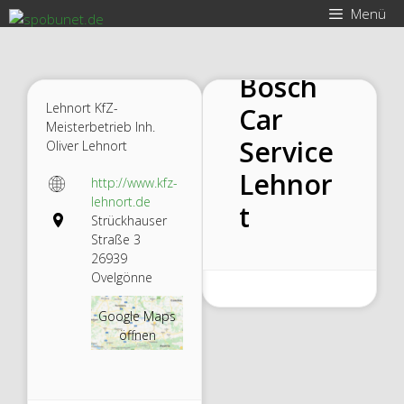
Zum
Menü
Inhalt
springen
Bosch
Lehnort KfZ-
Car
Meisterbetrieb Inh.
Service
Oliver Lehnort
Lehnor
http://www.kfz-
lehnort.de
t
Strückhauser
Straße 3
26939
Ovelgönne
Google Maps
öffnen