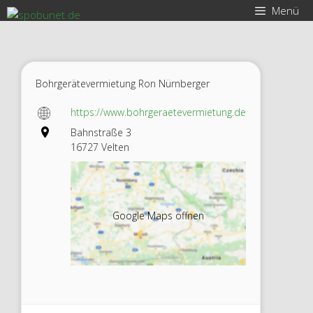
Zum
Menü
Inhalt
springen
Bohrgerätevermietung Ron Nürnberger
https://www.bohrgeraetevermietung.de
Bahnstraße 3
16727 Velten
Google Maps öffnen