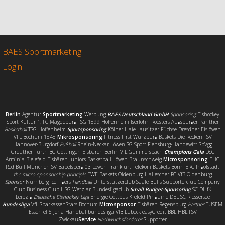
a
w
m
e
c
i
a
i
e
t
i
l
b
t
l
e
o
e
n
o
r
BAES Sportmarketing
k
Login
Berlin
Agentur
Sportmarketing
Werbung
BAES Deutschland GmbH
Sponsoring
Eishockey
Sport Kultur 1. FC Magdeburg TSG 1899 Hoffenheim Iserlohn Roosters Augsburger Panther
Basketball
TSG Hoffenheim
Sportsponsoring
Kölner Haie Lausitzer Füchse Dresdner Eislöwen
VFL Bochum 1848
Mikrosponsoring
Fitness First Würzburg Baskets Die Recken TSV
Hannover-Burgdorf
Fußball
Rhein-Neckar Löwen SG Sport Flensburg-Handewitt SpVgg
Greuther Fürth BG Göttingen Eisbären Berlin VfL Gummersbach
Champions Gala
DSC
Arminia Bielefeld Eisbären Juniors Basketball Löwen Braunschweig
Microsponsoring
EHC
Red Bull München SV Babelsberg 03 Löwen Frankfurt Telekom Baskets Bonn ERC Ingolstadt
the micro-sponsorship principle
EWE Baskets Oldenburg Hallescher FC VfB Oldenburg
Sponsor
Nürnberg Ice Tigers
Handball
Unterstützerclub Saale Bulls Supporterclub Company
Club Business Club HSG Wetzlar Bundesligaclub
Small Budget-Sponsoring
SC DHfK
Leipzig
Deutsche Eishockey Liga
Energie Cottbus Krefeld Pinguine DEL SC Riessersee
Bundesliga
VfL SparkassenStars Bochum
Microsponsor
Eisbären Regensburg
Partner
TUSEM
Essen elf5 Jena Handballbundesliga VfB Lübeck easyCredit BBL HBL FSV
Zwickau
Service
Nachwuchsförderer
Supporter