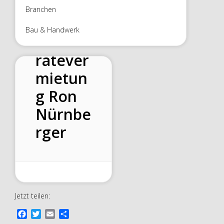
Branchen
Bau & Handwerk
Bohrge
rätever
mietun
g Ron
Nürnbe
rger
Jetzt teilen:
F
T
E
T