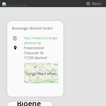
Zum
Menü
Inhalt
springen
Bioenergie Altenhof GmbH
http://www.bioenergie-
altenhof.de
Freyensteiner
Chaussee 9a
17209 Altenhof
Google Maps öffnen
Bioene