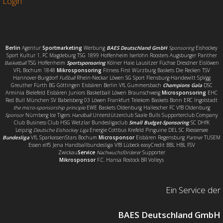
Login
Berlin
Agentur
Sportmarketing
Werbung
BAES Deutschland GmbH
Sponsoring
Eishockey
Sport Kultur 1. FC Magdeburg TSG 1899 Hoffenheim Iserlohn Roosters Augsburger Panther
Basketball
TSG Hoffenheim
Sportsponsoring
Kölner Haie Lausitzer Füchse Dresdner Eislöwen
VFL Bochum 1848
Mikrosponsoring
Fitness First Würzburg Baskets Die Recken TSV
Hannover-Burgdorf
Fußball
Rhein-Neckar Löwen SG Sport Flensburg-Handewitt SpVgg
Greuther Fürth BG Göttingen Eisbären Berlin VfL Gummersbach
Champions Gala
DSC
Arminia Bielefeld Eisbären Juniors Basketball Löwen Braunschweig
Microsponsoring
EHC
Red Bull München SV Babelsberg 03 Löwen Frankfurt Telekom Baskets Bonn ERC Ingolstadt
the micro-sponsorship principle
EWE Baskets Oldenburg Hallescher FC VfB Oldenburg
Sponsor
Nürnberg Ice Tigers
Handball
Unterstützerclub Saale Bulls Supporterclub Company
Club Business Club HSG Wetzlar Bundesligaclub
Small Budget-Sponsoring
SC DHfK
Leipzig
Deutsche Eishockey Liga
Energie Cottbus Krefeld Pinguine DEL SC Riessersee
Bundesliga
VfL SparkassenStars Bochum
Microsponsor
Eisbären Regensburg
Partner
TUSEM
Essen elf5 Jena Handballbundesliga VfB Lübeck easyCredit BBL HBL FSV
Zwickau
Service
Nachwuchsförderer
Supporter
Mikrosponsor
F.C. Hansa Rostock BR Volleys
Ein Service der
BAES Deutschland GmbH