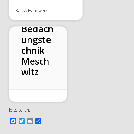
Bau & Handwerk
Bedach
ungste
chnik
Mesch
witz
Jetzt teilen:
F
T
E
T
a
w
m
e
c
i
a
i