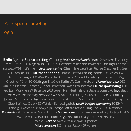
e
t
i
l
b
t
l
e
o
e
n
o
r
BAES Sportmarketing
k
Login
Berlin
Agentur
Sportmarketing
Werbung
BAES Deutschland GmbH
Sponsoring
Eishockey
Sport Kultur 1. FC Magdeburg TSG 1899 Hoffenheim Iserlohn Roosters Augsburger Panther
Basketball
TSG Hoffenheim
Sportsponsoring
Kölner Haie Lausitzer Füchse Dresdner Eislöwen
VFL Bochum 1848
Mikrosponsoring
Fitness First Würzburg Baskets Die Recken TSV
Hannover-Burgdorf
Fußball
Rhein-Neckar Löwen SG Sport Flensburg-Handewitt SpVgg
Greuther Fürth BG Göttingen Eisbären Berlin VfL Gummersbach
Champions Gala
DSC
Arminia Bielefeld Eisbären Juniors Basketball Löwen Braunschweig
Microsponsoring
EHC
Red Bull München SV Babelsberg 03 Löwen Frankfurt Telekom Baskets Bonn ERC Ingolstadt
the micro-sponsorship principle
EWE Baskets Oldenburg Hallescher FC VfB Oldenburg
Sponsor
Nürnberg Ice Tigers
Handball
Unterstützerclub Saale Bulls Supporterclub Company
Club Business Club HSG Wetzlar Bundesligaclub
Small Budget-Sponsoring
SC DHfK
Leipzig
Deutsche Eishockey Liga
Energie Cottbus Krefeld Pinguine DEL SC Riessersee
Bundesliga
VfL SparkassenStars Bochum
Microsponsor
Eisbären Regensburg
Partner
TUSEM
Essen elf5 Jena Handballbundesliga VfB Lübeck easyCredit BBL HBL FSV
Zwickau
Service
Nachwuchsförderer
Supporter
Mikrosponsor
F.C. Hansa Rostock BR Volleys