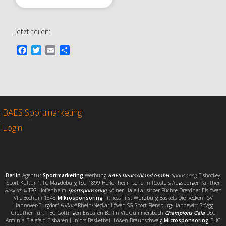
Jetzt teilen:
F
T
E
T
a
w
m
e
c
i
a
i
e
t
i
l
b
t
l
e
o
e
n
o
r
BAES Sportmarketing
k
Login
Berlin
Agentur
Sportmarketing
Werbung
BAES Deutschland GmbH
Sponsoring
Eishockey
Sport Kultur 1. FC Magdeburg TSG 1899 Hoffenheim Iserlohn Roosters Augsburger Panther
Basketball
TSG Hoffenheim
Sportsponsoring
Kölner Haie Lausitzer Füchse Dresdner Eislöwen
VFL Bochum 1848
Mikrosponsoring
Fitness First Würzburg Baskets Die Recken TSV
Hannover-Burgdorf
Fußball
Rhein-Neckar Löwen SG Sport Flensburg-Handewitt SpVgg
Greuther Fürth BG Göttingen Eisbären Berlin VfL Gummersbach
Champions Gala
DSC
Arminia Bielefeld Eisbären Juniors Basketball Löwen Braunschweig
Microsponsoring
EHC