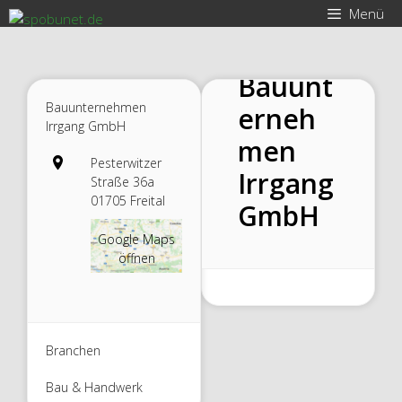
Zum
Menü
Inhalt
springen
Bauunt
Bauunternehmen
erneh
Irrgang GmbH
men
Pesterwitzer
Irrgang
Straße 36a
01705 Freital
GmbH
Google Maps
öffnen
Branchen
Bau & Handwerk