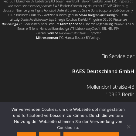
Red Bull München SV Babelsberg 03 Löwen Frankfurt Telekom Baskets Bonn ERC Ingolstadt
the micro-sponsorship principle
EWE Baskets Oldenburg Hallescher FC VfB Oldenburg
Sponsor
Nürnberg Ice Tigers
Handball
Unterstützerclub Saale Bulls Supporterclub Company
Club Business Club HSG Wetzlar Bundesligaclub
Small Budget-Sponsoring
SC DHfK
Leipzig
Deutsche Eishockey Liga
Energie Cottbus Krefeld Pinguine DEL SC Riessersee
Bundesliga
VfL SparkassenStars Bochum
Microsponsor
Eisbären Regensburg
Partner
TUSEM
Essen elf5 Jena Handballbundesliga VfB Lübeck easyCredit BBL HBL FSV
Zwickau
Service
Nachwuchsförderer
Supporter
Mikrosponsor
F.C. Hansa Rostock BR Volleys
Ein Service der
BAES Deutschland GmbH
Möllendorffstraße 48
10367 Berlin
Mail: info@baes.de
Wir verwenden Cookies, um die Webseite optimal gestalten
und fortlaufend verbessern zu können. Durch die weitere
Telefon: 030 200 7378 0
Nutzung der Webseite stimmen Sie der Verwendung von
Fax: 0800 880 1139 55
Cookies zu.