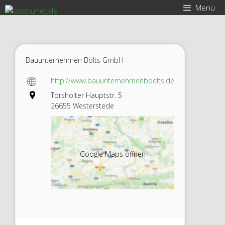
Zum
Menü
Inhalt
springen
Bauunternehmen Bölts GmbH
http://www.bauunternehmenboelts.de
Torsholter Hauptstr. 5
26655 Westerstede
Google Maps öffnen