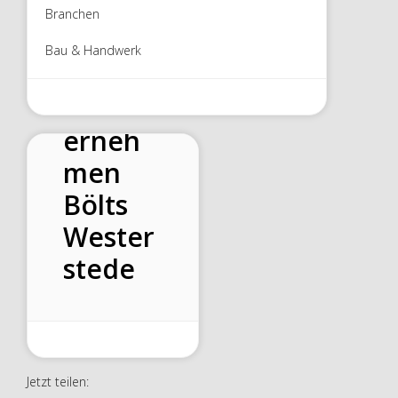
Branchen
Bau & Handwerk
Bauunt
erneh
men
Bölts
Wester
stede
Jetzt teilen: