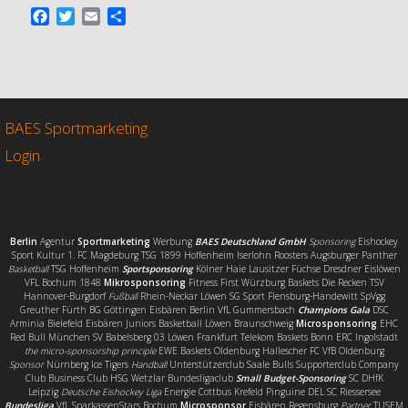
F
T
E
T
a
w
m
e
c
i
a
i
e
t
i
l
b
t
l
e
o
e
n
o
r
BAES Sportmarketing
k
Login
Berlin
Agentur
Sportmarketing
Werbung
BAES Deutschland GmbH
Sponsoring
Eishockey
Sport Kultur 1. FC Magdeburg TSG 1899 Hoffenheim Iserlohn Roosters Augsburger Panther
Basketball
TSG Hoffenheim
Sportsponsoring
Kölner Haie Lausitzer Füchse Dresdner Eislöwen
VFL Bochum 1848
Mikrosponsoring
Fitness First Würzburg Baskets Die Recken TSV
Hannover-Burgdorf
Fußball
Rhein-Neckar Löwen SG Sport Flensburg-Handewitt SpVgg
Greuther Fürth BG Göttingen Eisbären Berlin VfL Gummersbach
Champions Gala
DSC
Arminia Bielefeld Eisbären Juniors Basketball Löwen Braunschweig
Microsponsoring
EHC
Red Bull München SV Babelsberg 03 Löwen Frankfurt Telekom Baskets Bonn ERC Ingolstadt
the micro-sponsorship principle
EWE Baskets Oldenburg Hallescher FC VfB Oldenburg
Sponsor
Nürnberg Ice Tigers
Handball
Unterstützerclub Saale Bulls Supporterclub Company
Club Business Club HSG Wetzlar Bundesligaclub
Small Budget-Sponsoring
SC DHfK
Leipzig
Deutsche Eishockey Liga
Energie Cottbus Krefeld Pinguine DEL SC Riessersee
Bundesliga
VfL SparkassenStars Bochum
Microsponsor
Eisbären Regensburg
Partner
TUSEM