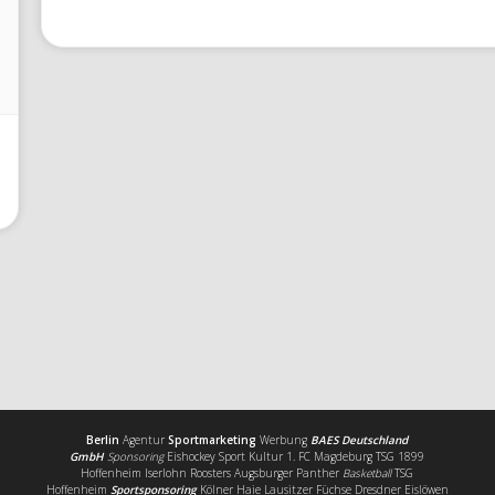
Berlin
Agentur
Sportmarketing
Werbung
BAES Deutschland
GmbH
Sponsoring
Eishockey Sport Kultur 1. FC Magdeburg TSG 1899
Hoffenheim Iserlohn Roosters Augsburger Panther
Basketball
TSG
Hoffenheim
Sportsponsoring
Kölner Haie Lausitzer Füchse Dresdner Eislöwen