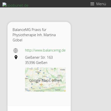
Zum
Menü
Inhalt
springen
BalanceMG Praxis für
Physiotherapie Inh. Martina
Göbel
http://www.balancemg.de
Gießener Str. 163
35396 Gießen
Google Maps öffnen
Balanc