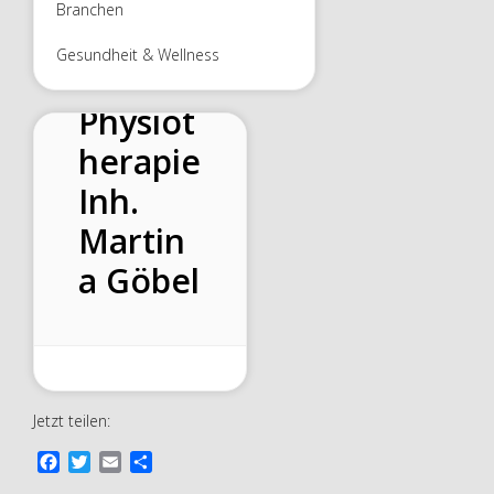
eMG
Branchen
Praxis
Gesundheit & Wellness
für
Physiot
herapie
Inh.
Martin
a Göbel
Jetzt teilen:
F
T
E
T
a
w
m
e