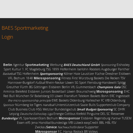
c
i
a
i
e
t
i
l
b
t
l
e
o
e
n
o
r
BAES Sportmarketing
k
Login
Berlin
Agentur
Sportmarketing
Werbung
BAES Deutschland GmbH
Sponsoring
Eishockey
Sport Kultur 1. FC Magdeburg TSG 1899 Hoffenheim Iserlohn Roosters Augsburger Panther
Basketball
TSG Hoffenheim
Sportsponsoring
Kölner Haie Lausitzer Füchse Dresdner Eislöwen
VFL Bochum 1848
Mikrosponsoring
Fitness First Würzburg Baskets Die Recken TSV
Hannover-Burgdorf
Fußball
Rhein-Neckar Löwen SG Sport Flensburg-Handewitt SpVgg
Greuther Fürth BG Göttingen Eisbären Berlin VfL Gummersbach
Champions Gala
DSC
Arminia Bielefeld Eisbären Juniors Basketball Löwen Braunschweig
Microsponsoring
EHC
Red Bull München SV Babelsberg 03 Löwen Frankfurt Telekom Baskets Bonn ERC Ingolstadt
the micro-sponsorship principle
EWE Baskets Oldenburg Hallescher FC VfB Oldenburg
Sponsor
Nürnberg Ice Tigers
Handball
Unterstützerclub Saale Bulls Supporterclub Company
Club Business Club HSG Wetzlar Bundesligaclub
Small Budget-Sponsoring
SC DHfK
Leipzig
Deutsche Eishockey Liga
Energie Cottbus Krefeld Pinguine DEL SC Riessersee
Bundesliga
VfL SparkassenStars Bochum
Microsponsor
Eisbären Regensburg
Partner
TUSEM
Essen elf5 Jena Handballbundesliga VfB Lübeck easyCredit BBL HBL FSV
Zwickau
Service
Nachwuchsförderer
Supporter
Mikrosponsor
F.C. Hansa Rostock BR Volleys