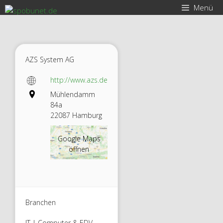
Zum
Menü
Inhalt
springen
AZS System AG
http://www.azs.de
Mühlendamm
84a
22087 Hamburg
Google Maps
öffnen
Branchen
IT | Computer & EDV