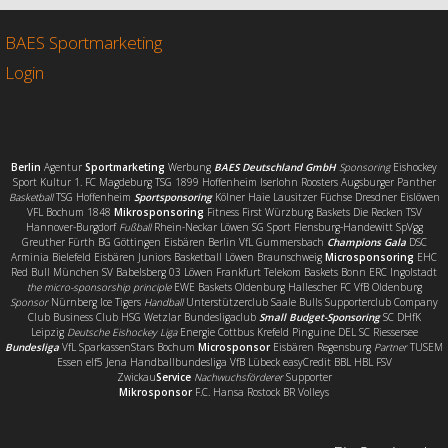
b
t
l
e
o
e
n
o
r
BAES Sportmarketing
k
Login
Berlin
Agentur
Sportmarketing
Werbung
BAES Deutschland GmbH
Sponsoring
Eishockey
Sport Kultur 1. FC Magdeburg TSG 1899 Hoffenheim Iserlohn Roosters Augsburger Panther
Basketball
TSG Hoffenheim
Sportsponsoring
Kölner Haie Lausitzer Füchse Dresdner Eislöwen
VFL Bochum 1848
Mikrosponsoring
Fitness First Würzburg Baskets Die Recken TSV
Hannover-Burgdorf
Fußball
Rhein-Neckar Löwen SG Sport Flensburg-Handewitt SpVgg
Greuther Fürth BG Göttingen Eisbären Berlin VfL Gummersbach
Champions Gala
DSC
Arminia Bielefeld Eisbären Juniors Basketball Löwen Braunschweig
Microsponsoring
EHC
Red Bull München SV Babelsberg 03 Löwen Frankfurt Telekom Baskets Bonn ERC Ingolstadt
the micro-sponsorship principle
EWE Baskets Oldenburg Hallescher FC VfB Oldenburg
Sponsor
Nürnberg Ice Tigers
Handball
Unterstützerclub Saale Bulls Supporterclub Company
Club Business Club HSG Wetzlar Bundesligaclub
Small Budget-Sponsoring
SC DHfK
Leipzig
Deutsche Eishockey Liga
Energie Cottbus Krefeld Pinguine DEL SC Riessersee
Bundesliga
VfL SparkassenStars Bochum
Microsponsor
Eisbären Regensburg
Partner
TUSEM
Essen elf5 Jena Handballbundesliga VfB Lübeck easyCredit BBL HBL FSV
Zwickau
Service
Nachwuchsförderer
Supporter
Mikrosponsor
F.C. Hansa Rostock BR Volleys