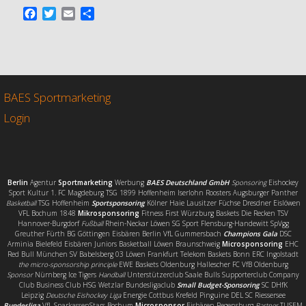
F
T
E
T
a
w
m
e
c
i
a
i
e
t
i
l
b
t
l
e
o
e
n
o
r
BAES Sportmarketing
k
Login
Berlin
Agentur
Sportmarketing
Werbung
BAES Deutschland GmbH
Sponsoring
Eishockey
Sport Kultur 1. FC Magdeburg TSG 1899 Hoffenheim Iserlohn Roosters Augsburger Panther
Basketball
TSG Hoffenheim
Sportsponsoring
Kölner Haie Lausitzer Füchse Dresdner Eislöwen
VFL Bochum 1848
Mikrosponsoring
Fitness First Würzburg Baskets Die Recken TSV
Hannover-Burgdorf
Fußball
Rhein-Neckar Löwen SG Sport Flensburg-Handewitt SpVgg
Greuther Fürth BG Göttingen Eisbären Berlin VfL Gummersbach
Champions Gala
DSC
Arminia Bielefeld Eisbären Juniors Basketball Löwen Braunschweig
Microsponsoring
EHC
Red Bull München SV Babelsberg 03 Löwen Frankfurt Telekom Baskets Bonn ERC Ingolstadt
the micro-sponsorship principle
EWE Baskets Oldenburg Hallescher FC VfB Oldenburg
Sponsor
Nürnberg Ice Tigers
Handball
Unterstützerclub Saale Bulls Supporterclub Company
Club Business Club HSG Wetzlar Bundesligaclub
Small Budget-Sponsoring
SC DHfK
Leipzig
Deutsche Eishockey Liga
Energie Cottbus Krefeld Pinguine DEL SC Riessersee
Bundesliga
VfL SparkassenStars Bochum
Microsponsor
Eisbären Regensburg
Partner
TUSEM