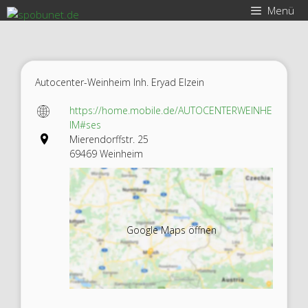
Zum
Menü
Inhalt
springen
Autocenter-Weinheim Inh. Eryad Elzein
https://home.mobile.de/AUTOCENTERWEINHE
IM#ses
Mierendorffstr. 25
69469 Weinheim
Google Maps öffnen