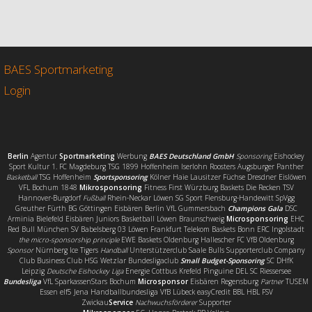
c
i
a
i
e
t
i
l
b
t
l
e
o
e
n
o
r
BAES Sportmarketing
k
Login
Berlin
Agentur
Sportmarketing
Werbung
BAES Deutschland GmbH
Sponsoring
Eishockey
Sport Kultur 1. FC Magdeburg TSG 1899 Hoffenheim Iserlohn Roosters Augsburger Panther
Basketball
TSG Hoffenheim
Sportsponsoring
Kölner Haie Lausitzer Füchse Dresdner Eislöwen
VFL Bochum 1848
Mikrosponsoring
Fitness First Würzburg Baskets Die Recken TSV
Hannover-Burgdorf
Fußball
Rhein-Neckar Löwen SG Sport Flensburg-Handewitt SpVgg
Greuther Fürth BG Göttingen Eisbären Berlin VfL Gummersbach
Champions Gala
DSC
Arminia Bielefeld Eisbären Juniors Basketball Löwen Braunschweig
Microsponsoring
EHC
Red Bull München SV Babelsberg 03 Löwen Frankfurt Telekom Baskets Bonn ERC Ingolstadt
the micro-sponsorship principle
EWE Baskets Oldenburg Hallescher FC VfB Oldenburg
Sponsor
Nürnberg Ice Tigers
Handball
Unterstützerclub Saale Bulls Supporterclub Company
Club Business Club HSG Wetzlar Bundesligaclub
Small Budget-Sponsoring
SC DHfK
Leipzig
Deutsche Eishockey Liga
Energie Cottbus Krefeld Pinguine DEL SC Riessersee
Bundesliga
VfL SparkassenStars Bochum
Microsponsor
Eisbären Regensburg
Partner
TUSEM
Essen elf5 Jena Handballbundesliga VfB Lübeck easyCredit BBL HBL FSV
Zwickau
Service
Nachwuchsförderer
Supporter