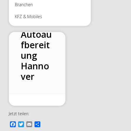
Branchen
KFZ & Mobiles
Autoau
fbereit
ung
Hanno
ver
Jetzt teilen:
F
T
E
T
a
w
m
e