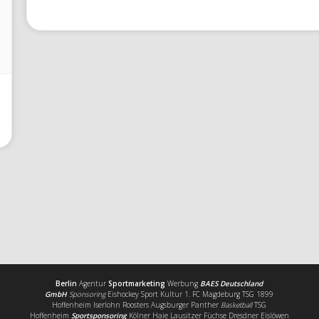
Berlin
Agentur
Sportmarketing
Werbung
BAES Deutschland
GmbH
Sponsoring
Eishockey Sport Kultur 1. FC Magdeburg TSG 1899
Hoffenheim Iserlohn Roosters Augsburger Panther
Basketball
TSG
Hoffenheim
Sportsponsoring
Kölner Haie Lausitzer Füchse Dresdner Eislöwen