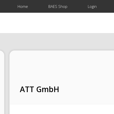
Home
BAES Shop
Login
ATT GmbH