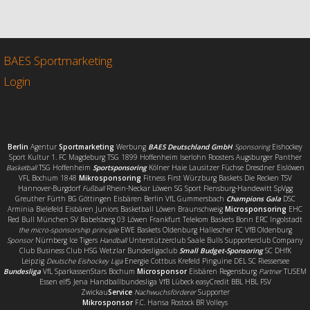
c
i
a
i
e
t
i
l
b
t
l
e
o
e
n
o
r
BAES Sportmarketing
k
Login
Berlin
Agentur
Sportmarketing
Werbung
BAES Deutschland GmbH
Sponsoring
Eishockey
Sport Kultur 1. FC Magdeburg TSG 1899 Hoffenheim Iserlohn Roosters Augsburger Panther
Basketball
TSG Hoffenheim
Sportsponsoring
Kölner Haie Lausitzer Füchse Dresdner Eislöwen
VFL Bochum 1848
Mikrosponsoring
Fitness First Würzburg Baskets Die Recken TSV
Hannover-Burgdorf
Fußball
Rhein-Neckar Löwen SG Sport Flensburg-Handewitt SpVgg
Greuther Fürth BG Göttingen Eisbären Berlin VfL Gummersbach
Champions Gala
DSC
Arminia Bielefeld Eisbären Juniors Basketball Löwen Braunschweig
Microsponsoring
EHC
Red Bull München SV Babelsberg 03 Löwen Frankfurt Telekom Baskets Bonn ERC Ingolstadt
the micro-sponsorship principle
EWE Baskets Oldenburg Hallescher FC VfB Oldenburg
Sponsor
Nürnberg Ice Tigers
Handball
Unterstützerclub Saale Bulls Supporterclub Company
Club Business Club HSG Wetzlar Bundesligaclub
Small Budget-Sponsoring
SC DHfK
Leipzig
Deutsche Eishockey Liga
Energie Cottbus Krefeld Pinguine DEL SC Riessersee
Bundesliga
VfL SparkassenStars Bochum
Microsponsor
Eisbären Regensburg
Partner
TUSEM
Essen elf5 Jena Handballbundesliga VfB Lübeck easyCredit BBL HBL FSV
Zwickau
Service
Nachwuchsförderer
Supporter
Mikrosponsor
F.C. Hansa Rostock BR Volleys