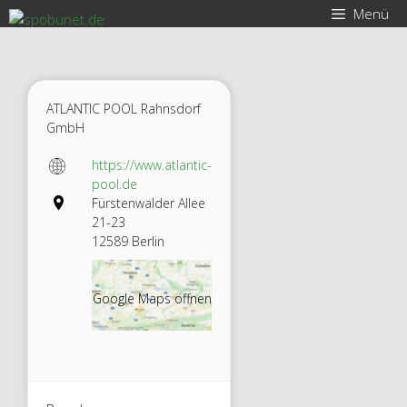
Zum
Menü
Inhalt
springen
ATLANTIC POOL Rahnsdorf
GmbH
https://www.atlantic-
pool.de
Fürstenwalder Allee
21-23
12589 Berlin
Google Maps öffnen