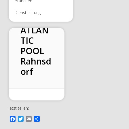
Branchen
Dienstleistung
ATLAN
TIC
POOL
Rahnsd
orf
Jetzt teilen:
F
T
E
T
a
w
m
e