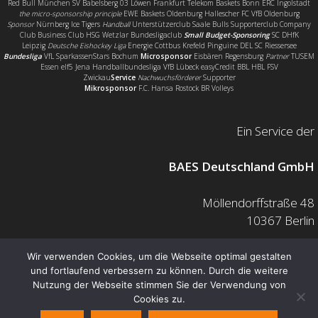
Red Bull München SV Babelsberg 03 Löwen Frankfurt Telekom Baskets Bonn ERC Ingolstadt
the micro-sponsorship principle
EWE Baskets Oldenburg Hallescher FC VfB Oldenburg
Sponsor
Nürnberg Ice Tigers
Handball
Unterstützerclub Saale Bulls Supporterclub Company
Club Business Club HSG Wetzlar Bundesligaclub
Small Budget-Sponsoring
SC DHfK
Leipzig
Deutsche Eishockey Liga
Energie Cottbus Krefeld Pinguine DEL SC Riessersee
Bundesliga
VfL SparkassenStars Bochum
Microsponsor
Eisbären Regensburg
Partner
TUSEM
Essen elf5 Jena Handballbundesliga VfB Lübeck easyCredit BBL HBL FSV
Zwickau
Service
Nachwuchsförderer
Supporter
Mikrosponsor
F.C. Hansa Rostock BR Volleys
Ein Service der
BAES Deutschland GmbH
Möllendorffstraße 48
10367 Berlin
Mail: info@baes.de
Wir verwenden Cookies, um die Webseite optimal gestalten
und fortlaufend verbessern zu können. Durch die weitere
Telefon: 030 200 7378 0
Nutzung der Webseite stimmen Sie der Verwendung von
Fax: 0800 880 1139 55
Cookies zu.