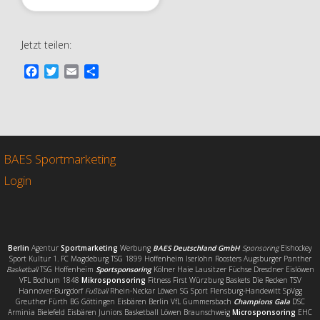
Jetzt teilen:
F
T
E
T
a
w
m
e
c
i
a
i
e
t
i
l
b
t
l
e
o
e
n
o
r
BAES Sportmarketing
k
Login
Berlin
Agentur
Sportmarketing
Werbung
BAES Deutschland GmbH
Sponsoring
Eishockey
Sport Kultur 1. FC Magdeburg TSG 1899 Hoffenheim Iserlohn Roosters Augsburger Panther
Basketball
TSG Hoffenheim
Sportsponsoring
Kölner Haie Lausitzer Füchse Dresdner Eislöwen
VFL Bochum 1848
Mikrosponsoring
Fitness First Würzburg Baskets Die Recken TSV
Hannover-Burgdorf
Fußball
Rhein-Neckar Löwen SG Sport Flensburg-Handewitt SpVgg
Greuther Fürth BG Göttingen Eisbären Berlin VfL Gummersbach
Champions Gala
DSC
Arminia Bielefeld Eisbären Juniors Basketball Löwen Braunschweig
Microsponsoring
EHC