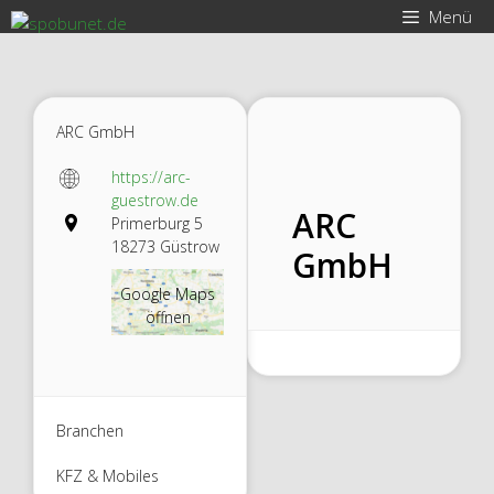
Zum
Menü
Inhalt
springen
ARC GmbH
https://arc-
guestrow.de
ARC
Primerburg 5
18273 Güstrow
GmbH
Google Maps
öffnen
Branchen
KFZ & Mobiles