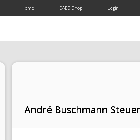
Home
BAES Shop
Login
André Buschmann Steuer