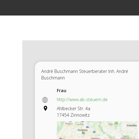
Zum
Inhalt
springen
André Buschmann Steuerberater Inh. André
Buschmann
Frau
http://www.ab-steuern.de
Ahlbecker Str. 4a
17454 Zinnowitz