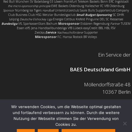
Red Bull München SV Babelsberg 03 Löwen Frankfurt Telekom Baskets Bonn ERC Ingolstadt
the micro-sponsorship principle
EWE Baskets Oldenburg Hallescher FC VfB Oldenburg
Sponsor
Nürnberg Ice Tigers
Handball
Unterstützerclub Saale Bulls Supporterclub Company
Club Business Club HSG Wetzlar Bundesligaclub
Small Budget-Sponsoring
SC DHfK
Leipzig
Deutsche Eishockey Liga
Energie Cottbus Krefeld Pinguine DEL SC Riessersee
Bundesliga
VfL SparkassenStars Bochum
Microsponsor
Eisbären Regensburg
Partner
TUSEM
Essen elf5 Jena Handballbundesliga VfB Lübeck easyCredit BBL HBL FSV
Zwickau
Service
Nachwuchsförderer
Supporter
Mikrosponsor
F.C. Hansa Rostock BR Volleys
Ein Service der
BAES Deutschland GmbH
Möllendorffstraße 48
10367 Berlin
Mail: info@baes.de
Wir verwenden Cookies, um die Webseite optimal gestalten
und fortlaufend verbessern zu können. Durch die weitere
Telefon: 030 200 7378 0
Nutzung der Webseite stimmen Sie der Verwendung von
Fax: 0800 880 1139 55
Cookies zu.