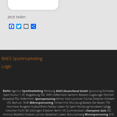
Jetzt teilen:
F
T
E
T
a
w
m
e
c
i
a
i
e
t
i
l
b
t
l
e
o
e
n
o
r
BAES Sportmarketing
k
Login
Berlin
Agentur
Sportmarketing
Werbung
BAES Deutschland GmbH
Sponsoring
Eishockey
Sport Kultur 1. FC Magdeburg TSG 1899 Hoffenheim Iserlohn Roosters Augsburger Panther
Basketball
TSG Hoffenheim
Sportsponsoring
Kölner Haie Lausitzer Füchse Dresdner Eislöwen
VFL Bochum 1848
Mikrosponsoring
Fitness First Würzburg Baskets Die Recken TSV
Hannover-Burgdorf
Fußball
Rhein-Neckar Löwen SG Sport Flensburg-Handewitt SpVgg
Greuther Fürth BG Göttingen Eisbären Berlin VfL Gummersbach
Champions Gala
DSC
Arminia Bielefeld Eisbären Juniors Basketball Löwen Braunschweig
Microsponsoring
EHC