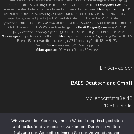
Hannover-Burgdorf
Fußball
Rhein-Neckar Löwen SG Sport Flensburg-Handewitt SpVgg
Greuther Fürth BG Göttingen Eisbären Berlin VfL Gummersbach
Champions Gala
DSC
Arminia Bielefeld Eisbären Juniors Basketball Löwen Braunschweig
Microsponsoring
EHC
Red Bull München SV Babelsberg 03 Löwen Frankfurt Telekom Baskets Bonn ERC Ingolstadt
the micro-sponsorship principle
EWE Baskets Oldenburg Hallescher FC VfB Oldenburg
Sponsor
Nürnberg Ice Tigers
Handball
Unterstützerclub Saale Bulls Supporterclub Company
Club Business Club HSG Wetzlar Bundesligaclub
Small Budget-Sponsoring
SC DHfK
Leipzig
Deutsche Eishockey Liga
Energie Cottbus Krefeld Pinguine DEL SC Riessersee
Bundesliga
VfL SparkassenStars Bochum
Microsponsor
Eisbären Regensburg
Partner
TUSEM
Essen elf5 Jena Handballbundesliga VfB Lübeck easyCredit BBL HBL FSV
Zwickau
Service
Nachwuchsförderer
Supporter
Mikrosponsor
F.C. Hansa Rostock BR Volleys
Ein Service der
BAES Deutschland GmbH
Möllendorffstraße 48
10367 Berlin
Mail: info@baes.de
Wir verwenden Cookies, um die Webseite optimal gestalten
und fortlaufend verbessern zu können. Durch die weitere
Telefon: 030 200 7378 0
Nutzung der Webseite stimmen Sie der Verwendung von