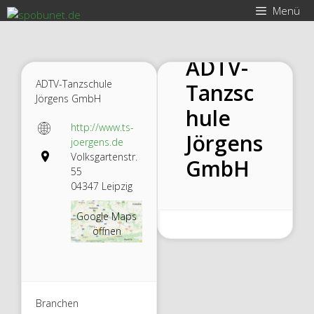
Zum
Menü
Inhalt
springen
ADTV-
ADTV-Tanzschule
Tanzsc
Jörgens GmbH
hule
http://www.ts-
Jörgens
joergens.de
Volksgartenstr.
GmbH
55
04347 Leipzig
Google Maps
öffnen
Branchen