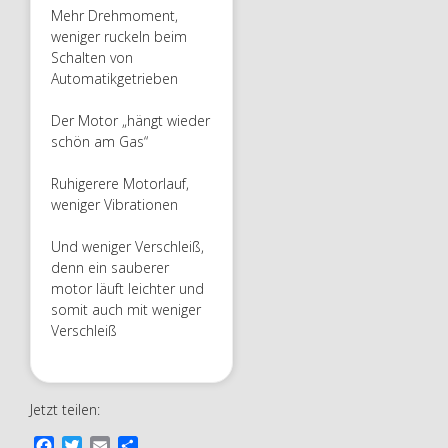
Mehr Drehmoment,
weniger ruckeln beim
Schalten von
Automatikgetrieben
Der Motor „hängt wieder
schön am Gas“
Ruhigerere Motorlauf,
weniger Vibrationen
Und weniger Verschleiß,
denn ein sauberer
motor läuft leichter und
somit auch mit weniger
Verschleiß
Jetzt teilen:
F
T
E
T