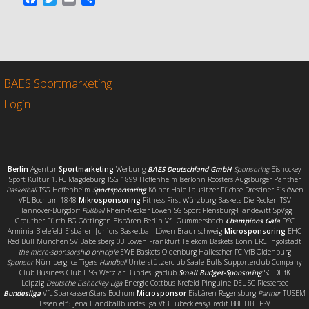
a
w
m
e
c
i
a
i
e
t
i
l
b
t
l
e
o
e
n
o
r
BAES Sportmarketing
k
Login
Berlin
Agentur
Sportmarketing
Werbung
BAES Deutschland GmbH
Sponsoring
Eishockey
Sport Kultur 1. FC Magdeburg TSG 1899 Hoffenheim Iserlohn Roosters Augsburger Panther
Basketball
TSG Hoffenheim
Sportsponsoring
Kölner Haie Lausitzer Füchse Dresdner Eislöwen
VFL Bochum 1848
Mikrosponsoring
Fitness First Würzburg Baskets Die Recken TSV
Hannover-Burgdorf
Fußball
Rhein-Neckar Löwen SG Sport Flensburg-Handewitt SpVgg
Greuther Fürth BG Göttingen Eisbären Berlin VfL Gummersbach
Champions Gala
DSC
Arminia Bielefeld Eisbären Juniors Basketball Löwen Braunschweig
Microsponsoring
EHC
Red Bull München SV Babelsberg 03 Löwen Frankfurt Telekom Baskets Bonn ERC Ingolstadt
the micro-sponsorship principle
EWE Baskets Oldenburg Hallescher FC VfB Oldenburg
Sponsor
Nürnberg Ice Tigers
Handball
Unterstützerclub Saale Bulls Supporterclub Company
Club Business Club HSG Wetzlar Bundesligaclub
Small Budget-Sponsoring
SC DHfK
Leipzig
Deutsche Eishockey Liga
Energie Cottbus Krefeld Pinguine DEL SC Riessersee
Bundesliga
VfL SparkassenStars Bochum
Microsponsor
Eisbären Regensburg
Partner
TUSEM
Essen elf5 Jena Handballbundesliga VfB Lübeck easyCredit BBL HBL FSV