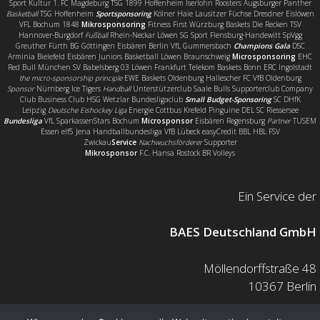
Sport Kultur 1. FC Magdeburg TSG 1899 Hoffenheim Iserlohn Roosters Augsburger Panther
Basketball
TSG Hoffenheim
Sportsponsoring
Kölner Haie Lausitzer Füchse Dresdner Eislöwen
VFL Bochum 1848
Mikrosponsoring
Fitness First Würzburg Baskets Die Recken TSV
Hannover-Burgdorf
Fußball
Rhein-Neckar Löwen SG Sport Flensburg-Handewitt SpVgg
Greuther Fürth BG Göttingen Eisbären Berlin VfL Gummersbach
Champions Gala
DSC
Arminia Bielefeld Eisbären Juniors Basketball Löwen Braunschweig
Microsponsoring
EHC
Red Bull München SV Babelsberg 03 Löwen Frankfurt Telekom Baskets Bonn ERC Ingolstadt
the micro-sponsorship principle
EWE Baskets Oldenburg Hallescher FC VfB Oldenburg
Sponsor
Nürnberg Ice Tigers
Handball
Unterstützerclub Saale Bulls Supporterclub Company
Club Business Club HSG Wetzlar Bundesligaclub
Small Budget-Sponsoring
SC DHfK
Leipzig
Deutsche Eishockey Liga
Energie Cottbus Krefeld Pinguine DEL SC Riessersee
Bundesliga
VfL SparkassenStars Bochum
Microsponsor
Eisbären Regensburg
Partner
TUSEM
Essen elf5 Jena Handballbundesliga VfB Lübeck easyCredit BBL HBL FSV
Zwickau
Service
Nachwuchsförderer
Supporter
Mikrosponsor
F.C. Hansa Rostock BR Volleys
Ein Service der
BAES Deutschland GmbH
Möllendorffstraße 48
10367 Berlin