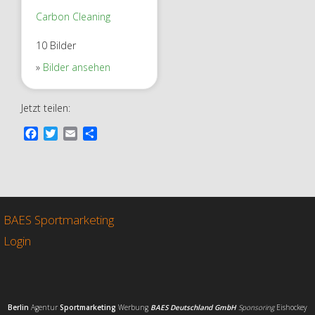
Carbon Cleaning
10 Bilder
Bilder ansehen
Jetzt teilen:
F
T
E
T
a
w
m
e
c
i
a
i
e
t
i
l
b
t
l
e
o
e
n
o
r
BAES Sportmarketing
k
Login
Berlin
Agentur
Sportmarketing
Werbung
BAES Deutschland GmbH
Sponsoring
Eishockey