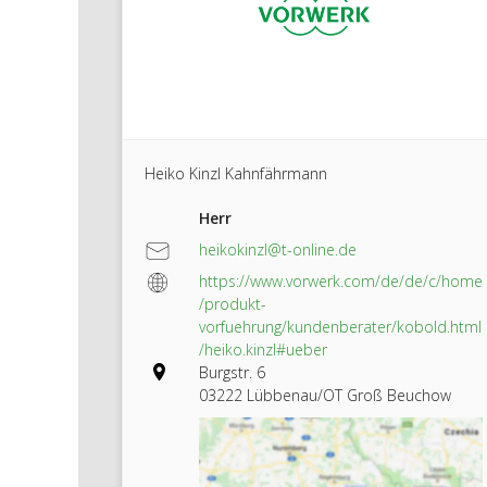
Heiko Kinzl Kahnfährmann
Herr
heikokinzl@t-online.de
https://www.vorwerk.com/de/de/c/home
/produkt-
vorfuehrung/kundenberater/kobold.html
/heiko.kinzl#ueber
Burgstr. 6
03222 Lübbenau/OT Groß Beuchow