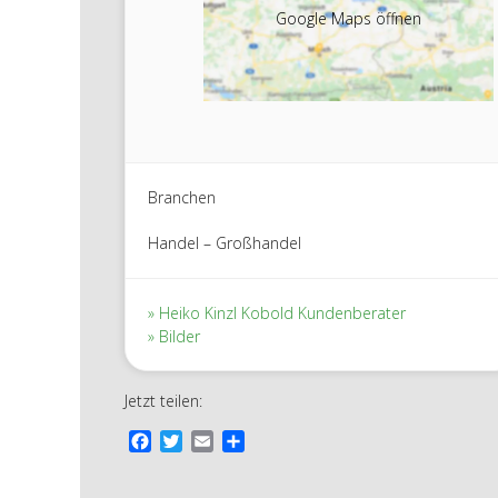
Google Maps öffnen
Branchen
Handel – Großhandel
Heiko Kinzl Kobold Kundenberater
Bilder
Jetzt teilen:
F
T
E
T
a
w
m
e
c
i
a
i